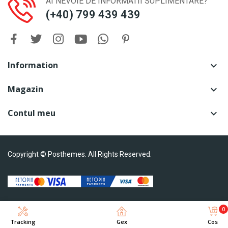
AI NEVOIE DE INFORMATII SUPLIMENTARE?
(+40) 799 439 439
Information

Magazin

Contul meu

Copyright © Posthemes. All Rights Reserved.
0
Tracking
Gex
Cos