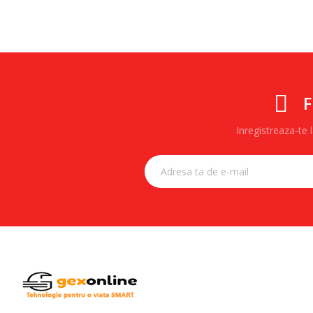
F
Inregistreaza-te