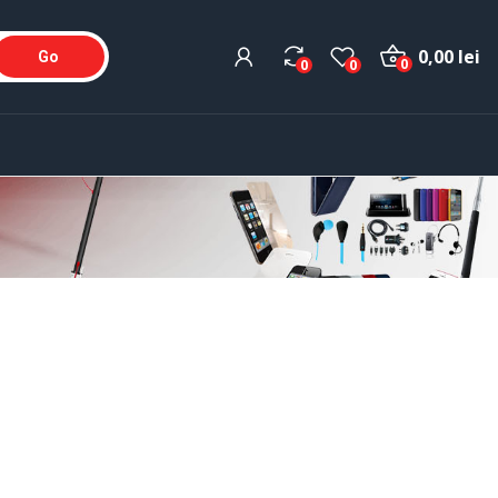
0,00 lei
Go
0
0
0