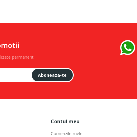
omotii
alizate permanent
Aboneaza-te
Contul meu
Comenzile mele