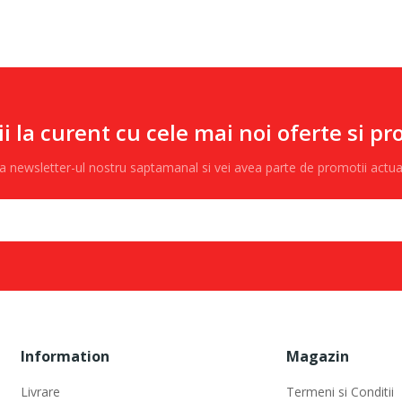
ii la curent cu cele mai noi oferte si pr
 la newsletter-ul nostru saptamanal si vei avea parte de promotii actu
Information
Magazin
Livrare
Termeni si Conditii