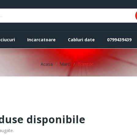
ciucuri
Incarcatoare
Cabluri date
0799439439
Acasa
Marci
Tomtoc
use disponibile
augate.