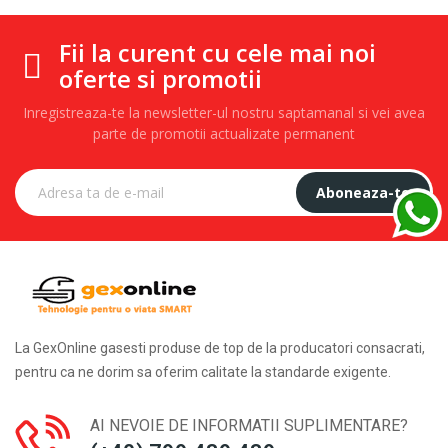
Fii la curent cu cele mai noi
oferte si promotii
Inregistreaza-te la newsletter-ul nostru saptamanal si vei avea
parte de promotii actualizate permanent
Aboneaza-te
La GexOnline gasesti produse de top de la producatori consacrati,
pentru ca ne dorim sa oferim calitate la standarde exigente.
AI NEVOIE DE INFORMATII SUPLIMENTARE?