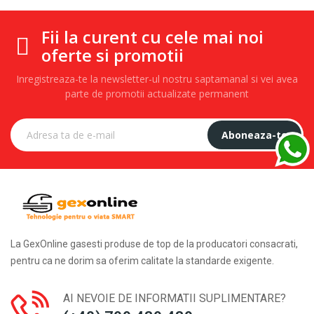
Fii la curent cu cele mai noi
oferte si promotii
Inregistreaza-te la newsletter-ul nostru saptamanal si vei avea
parte de promotii actualizate permanent
Aboneaza-te
La GexOnline gasesti produse de top de la producatori consacrati,
pentru ca ne dorim sa oferim calitate la standarde exigente.
AI NEVOIE DE INFORMATII SUPLIMENTARE?