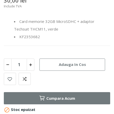
30,00 lei
Include TVA
Card memorie 32GB MicroSDHC + adaptor
Techsuit THCM11, verde
KF2353682
Adauga In Cos
Cumpara Acum

Stoc epuizat