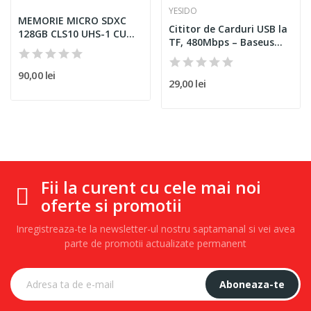
YESIDO
MEMORIE MICRO SDXC
Cititor de Carduri USB la
128GB CLS10 UHS-1 CU
TF, 480Mbps – Baseus...
ADAPTOR...
90,00 lei
29,00 lei
Fii la curent cu cele mai noi
oferte si promotii
Inregistreaza-te la newsletter-ul nostru saptamanal si vei avea
parte de promotii actualizate permanent
Aboneaza-te