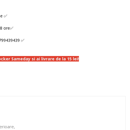
ne ✅
48 ore✅
799439439 ✅
ker Sameday si ai livrare de la 15 lei!
terioare,