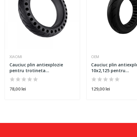
XIAOMI
OEM
Cauciuc plin antiexplozie
Cauciuc plin antiexpl
pentru trotineta...
10x2,125 pentru...
78,00 lei
129,00 lei