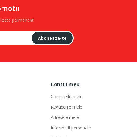
omotii
alizate permanent
Aboneaza-te
Contul meu
Comenzile mele
Reducerile mele
Adresele mele
Informatii personale