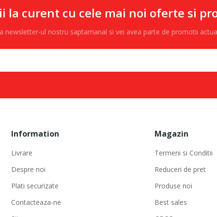
ii la curent cu cele mai noi oferte si pr
 la newsletter-ul nostru saptamanal si vei avea parte de promotii actu
Information
Magazin
Livrare
Termeni si Conditii
Despre noi
Reduceri de pret
Plati securizate
Produse noi
Contacteaza-ne
Best sales