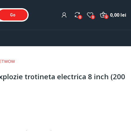
0,00 lei
Go
0
0
0
) - ETWOW
plozie trotineta electrica 8 inch (200