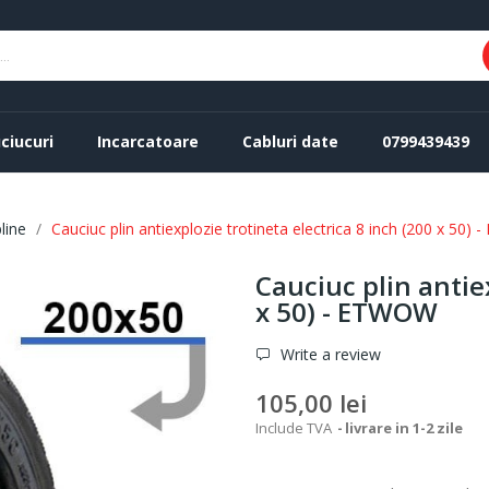
ciucuri
Incarcatoare
Cabluri date
0799439439
line
Cauciuc plin antiexplozie trotineta electrica 8 inch (200 x 50
Cauciuc plin antiex
x 50) - ETWOW
Write a review
105,00 lei
Include TVA
livrare in 1-2 zile