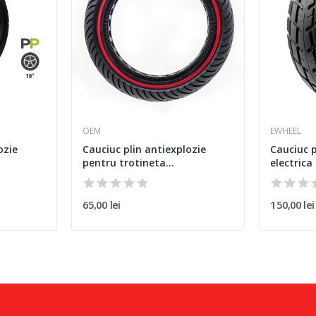
OEM
EWHEEL
ozie
Cauciuc plin antiexplozie
Cauciuc p
pentru trotineta...
electrica
65,00 lei
150,00 lei