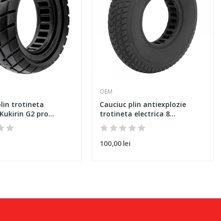
OEM
lin trotineta
Cauciuc plin antiexplozie
 Kukirin G2 pro...
trotineta electrica 8...
100,00 lei