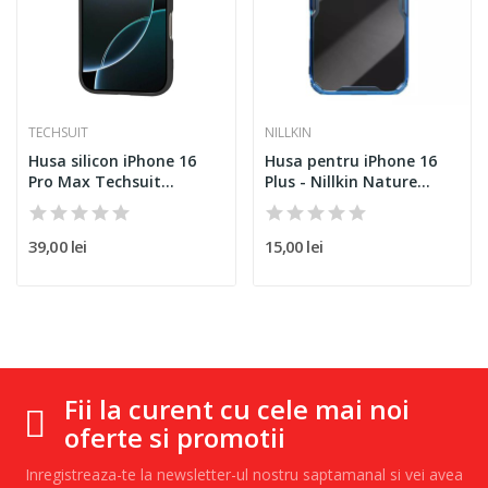
TECHSUIT
NILLKIN
Husa silicon iPhone 16
Husa pentru iPhone 16
Pro Max Techsuit...
Plus - Nillkin Nature
TPU...
39,00 lei
15,00 lei
Fii la curent cu cele mai noi
oferte si promotii
Inregistreaza-te la newsletter-ul nostru saptamanal si vei avea