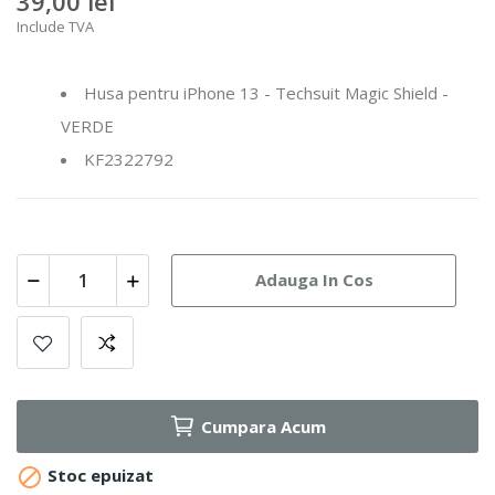
39,00 lei
Include TVA
Husa pentru iPhone 13 - Techsuit Magic Shield -
VERDE
KF2322792
Adauga In Cos
Cumpara Acum

Stoc epuizat