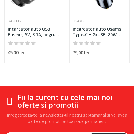
BASEUS
USAMS
Incarcator auto USB
Incarcator auto Usams
Baseus, 5V, 3.1A, negru,...
Type-C + 2xUSB, 80W,...
45,00 lei
79,00 lei
Fii la curent cu cele mai noi
oferte si promotii
Inregistreaza-te la newsletter-ul nostru saptamanal si vei avea
parte de promotii actualizate permanent