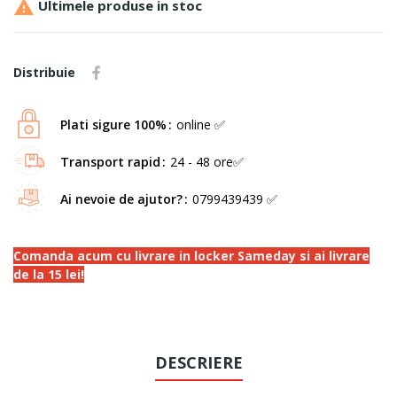

Ultimele produse in stoc
Distribuie
Plati sigure 100%
online ✅
Transport rapid
24 - 48 ore✅
Ai nevoie de ajutor?
0799439439 ✅
Comanda acum cu livrare in locker Sameday si ai livrare
de la 15 lei!
DESCRIERE