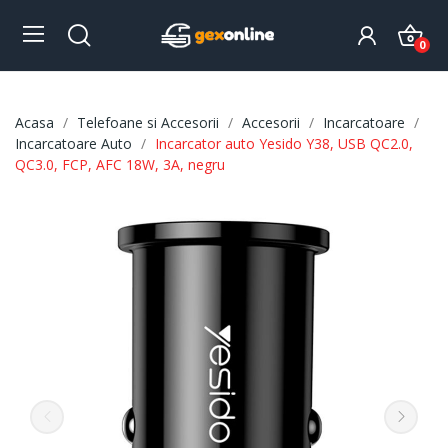
0
Acasa
Telefoane si Accesorii
Accesorii
Incarcatoare
Incarcatoare Auto
Incarcator auto Yesido Y38, USB QC2.0,
QC3.0, FCP, AFC 18W, 3A, negru