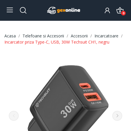
0
Acasa
Telefoane si Accesorii
Accesorii
Incarcatoare
Incarcator priza Type-C, USB, 30W Techsuit CH1, negru