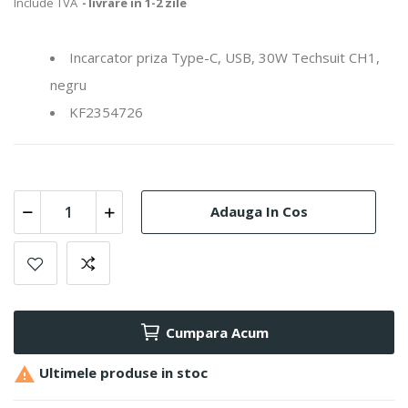
Include TVA
livrare in 1-2 zile
Incarcator priza Type-C, USB, 30W Techsuit CH1,
negru
KF2354726
Adauga In Cos
Cumpara Acum

Ultimele produse in stoc