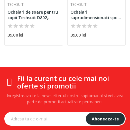
TECHSUIT
TECHSUIT
Ochelari de soare pentru
Ochelari
copii Techsuit D802,...
supradimensionati sport
Techsuit 9337,...
39,00 lei
39,00 lei
Fii la curent cu cele mai noi
oferte si promotii
Inregistreaza-te la newsletter-ul nostru saptamanal si vei avea
parte de promotii actualizate permanent
Aboneaza-te