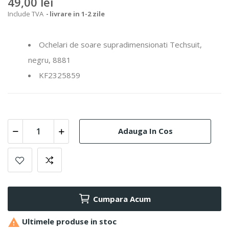
49,00 lei
Include TVA
livrare in 1-2 zile
Ochelari de soare supradimensionati Techsuit,
negru, 8881
KF2325859
Adauga In Cos
Cumpara Acum

Ultimele produse in stoc