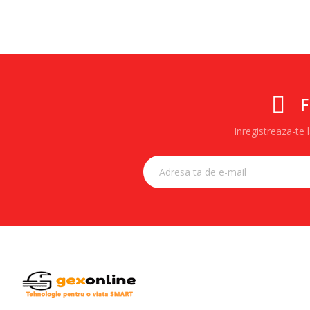
F
Inregistreaza-te