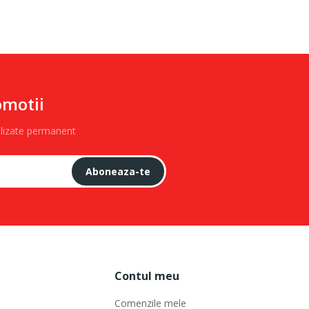
omotii
alizate permanent
Aboneaza-te
Contul meu
Comenzile mele