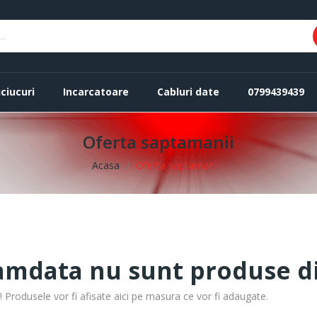
ciucuri
Incarcatoare
Cabluri date
0799439439
Oferta saptamanii
Acasa
Oferta saptamanii
mdata nu sunt produse di
Produsele vor fi afisate aici pe masura ce vor fi adaugate.