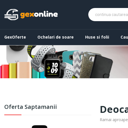
GexOferte
Ochelari de soare
Huse si folii
Cau
Deoca
Oferta Saptamanii
Ramai aproape! 