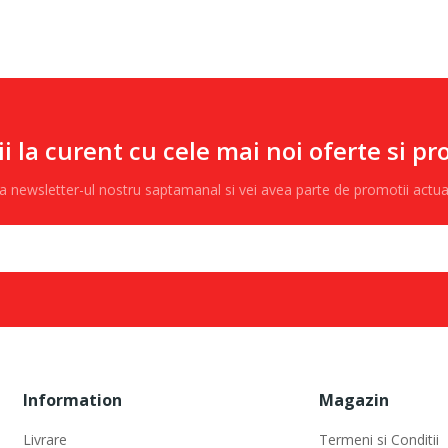
ii la curent cu cele mai noi oferte si pr
 la newsletter-ul nostru saptamanal si vei avea parte de promotii actu
Information
Magazin
Livrare
Termeni si Conditii