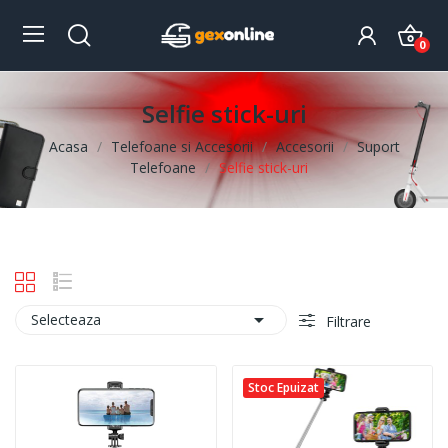
0
Selfie stick-uri
Acasa
Telefoane si Accesorii
Accesorii
Suport
Telefoane
Selfie stick-uri

Selecteaza
Filtrare
Stoc Epuizat