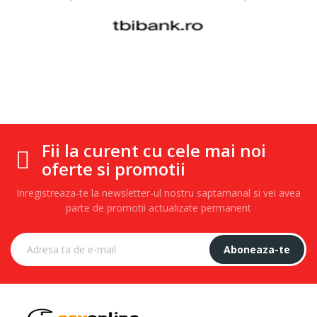
Fii la curent cu cele mai noi
oferte si promotii
Inregistreaza-te la newsletter-ul nostru saptamanal si vei avea
parte de promotii actualizate permanent
Aboneaza-te