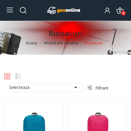
0
Rucsacuri
Acasa
Mobilitate Urbana
Rucsacuri

Selecteaza
Filtrare