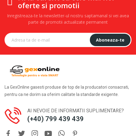
oferte si promotii
Inregistreaza-te la newsletter-ul nostru saptamanal si vei avea
parte de promotii actualizate permanent
Aboneaza-te
La GexOnline gasesti produse de top de la producatori consacrati,
pentru ca ne dorim sa oferim calitate la standarde exigente.
AI NEVOIE DE INFORMATII SUPLIMENTARE?
(+40) 799 439 439