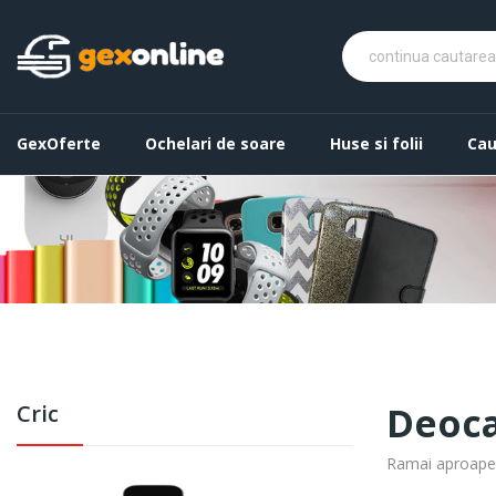
GexOferte
Ochelari de soare
Huse si folii
Cau
Deoca
Cric
Ramai aproape! 