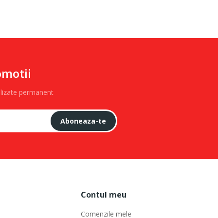
omotii
alizate permanent
Aboneaza-te
Contul meu
Comenzile mele