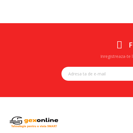
F
Inregistreaza-te