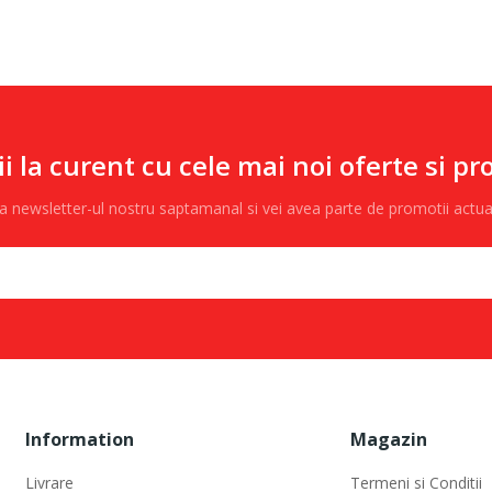
ii la curent cu cele mai noi oferte si pr
 la newsletter-ul nostru saptamanal si vei avea parte de promotii actu
Information
Magazin
Livrare
Termeni si Conditii