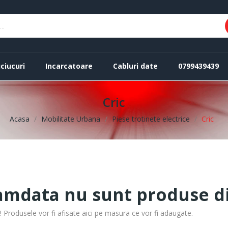
ciucuri
Incarcatoare
Cabluri date
0799439439
Cric
Acasa
Mobilitate Urbana
Piese trotinete electrice
Cric
mdata nu sunt produse di
Produsele vor fi afisate aici pe masura ce vor fi adaugate.