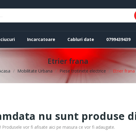
ciucuri
Incarcatoare
Cabluri date
0799439439
Etrier frana
Acasa
Mobilitate Urbana
Piese trotinete electrice
Etrier frana
mdata nu sunt produse di
Produsele vor fi afisate aici pe masura ce vor fi adaugate.