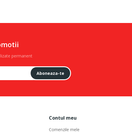
omotii
alizate permanent
Aboneaza-te
Contul meu
Comenzile mele