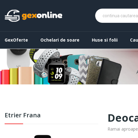
GexOferte
Ochelari de soare
Huse si folii
Cau
Deoca
Etrier Frana
Ramai aproape! 