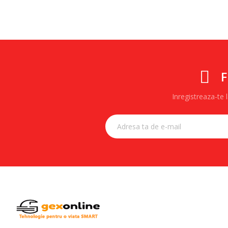
F
Inregistreaza-te