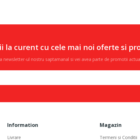
ii la curent cu cele mai noi oferte si pr
 la newsletter-ul nostru saptamanal si vei avea parte de promotii actu
Information
Magazin
Livrare
Termeni si Conditii