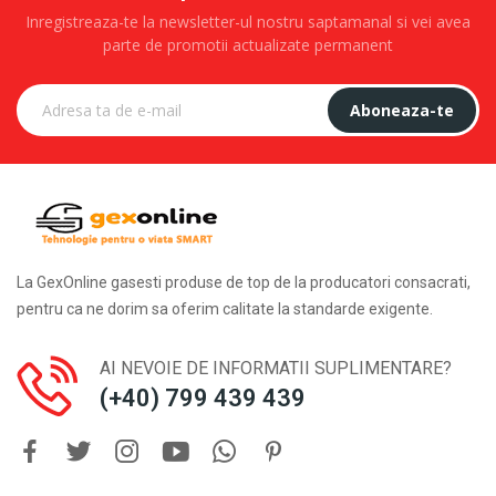
Inregistreaza-te la newsletter-ul nostru saptamanal si vei avea
parte de promotii actualizate permanent
Aboneaza-te
La GexOnline gasesti produse de top de la producatori consacrati,
pentru ca ne dorim sa oferim calitate la standarde exigente.
AI NEVOIE DE INFORMATII SUPLIMENTARE?
(+40) 799 439 439