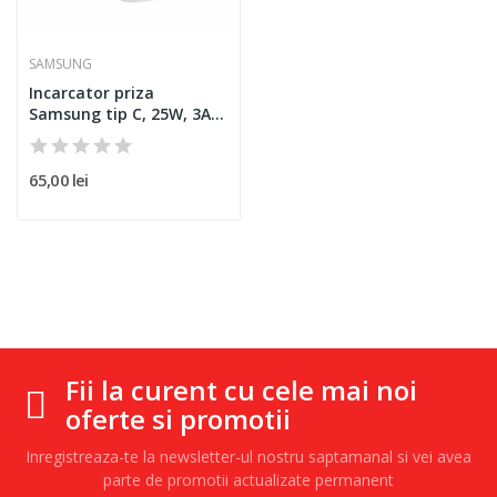
SAMSUNG
Incarcator priza
Samsung tip C, 25W, 3A,
bulk,...
65,00 lei
Fii la curent cu cele mai noi
oferte si promotii
Inregistreaza-te la newsletter-ul nostru saptamanal si vei avea
parte de promotii actualizate permanent