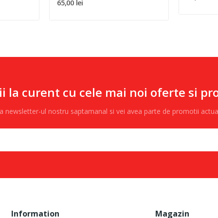
65,00 lei
ii la curent cu cele mai noi oferte si pr
 la newsletter-ul nostru saptamanal si vei avea parte de promotii actu
Information
Magazin