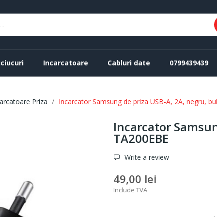
ciucuri
Incarcatoare
Cabluri date
0799439439
arcatoare Priza
Incarcator Samsung de priza USB-A, 2A, negru, b
Incarcator Samsung
TA200EBE
Write a review
49,00 lei
Include TVA