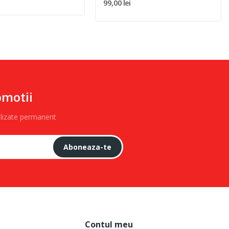
99,00 lei
omotii
alizate permanent
Aboneaza-te
Contul meu