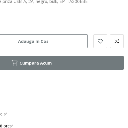
e priza USB-A, 2A, negru, bulk, EP-TA200EBE
Adauga In Cos
Cumpara Acum
ne ✅
48 ore✅