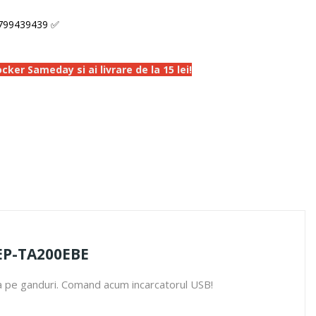
799439439 ✅
ker Sameday si ai livrare de la 15 lei!
 EP-TA200EBE
ta pe ganduri. Comand acum incarcatorul USB!