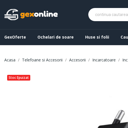
GexOferte
Ochelari de soare
Huse si folii
Cau
Acasa
Telefoane si Accesorii
Accesorii
Incarcatoare
Inc
Stoc Epuizat