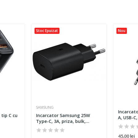
Stoc Epuizat
Nou
SAMSUNG
Incarcato
 tip C cu
Incarcator Samsung 25W
A, USB-C, 
Type-C, 3A, priza, bulk,...
45,00 lei