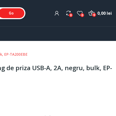
0,00 lei
Go
0
0
0
ulk, EP-TA200EBE
 de priza USB-A, 2A, negru, bulk, EP-