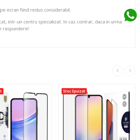
 pe ecran fiind redus considerabil.
at, intr-un centru specializat. In caz contrar, daca in urma
de raspundere!
at
Stoc Epuizat