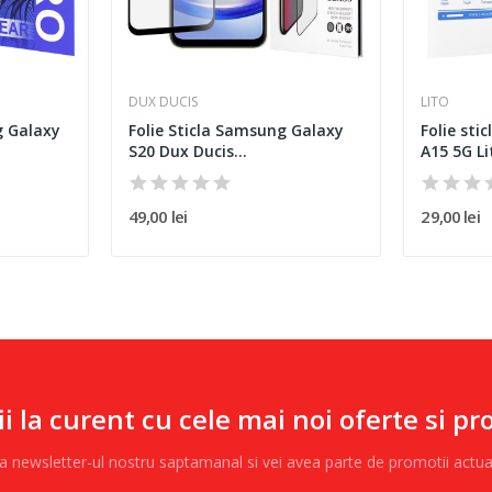
DUX DUCIS
LITO
g Galaxy
Folie Sticla Samsung Galaxy
Folie st
S20 Dux Ducis...
A15 5G Li
49,00 lei
29,00 lei
ii la curent cu cele mai noi oferte si pr
 la newsletter-ul nostru saptamanal si vei avea parte de promotii actu