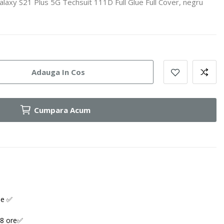
alaxy S21 Plus 5G Techsuit 111D Full Glue Full Cover, negru
Adauga In Cos
Cumpara Acum
ne ✅
48 ore✅