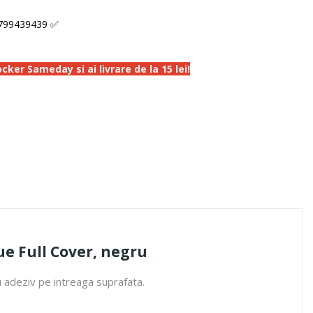
799439439 ✅
ker Sameday si ai livrare de la 15 lei!
ue Full Cover, negru
u adeziv pe intreaga suprafata.