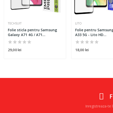
TECHSUIT
LITO
Folie sticla pentru Samsung
Folie pentru Samsun
Galaxy A71 4G / A71...
A33 5G - Lito HD...
29,00 lei
18,00 lei
F
Inregistreaza-te