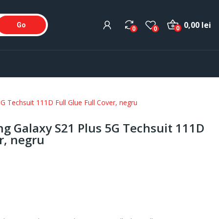
0,00 lei
Go
0
0
0
G Techsuit 111D Full Glue Full Cover, negru
ung Galaxy S21 Plus 5G Techsuit 111D
er, negru