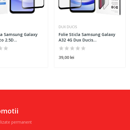
DUX DUCIS
icla Samsung Galaxy
Folie Sticla Samsung Galaxy
to 2.5D...
A32 4G Dux Ducis...
39,00 lei
omotii
alizate permanent