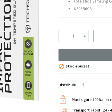
Folie sticla Samsung G
KF235608

Stoc epuizat
Distribuie
Plati sigure 100%
onli
Transport rapid
24 - 