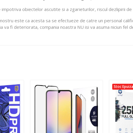
impotriva obiectelor ascutite si a zgarieturilor, riscul dezlipirii de
l nostru este ca acesta sa se efectueze de catre un personal calific
lia va fi deteriorata, compania noastra NU isi va asuma niciun fel 
Stoc Epuiz