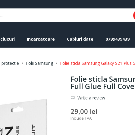
ciucuri
Incarcatoare
Cabluri date
0799439439
i protectie
Folii Samsung
Folie sticla Samsung Galaxy S21 Plus 5
Folie sticla Sams
Full Glue Full Cov
Write a review
29,00 lei
Include TVA