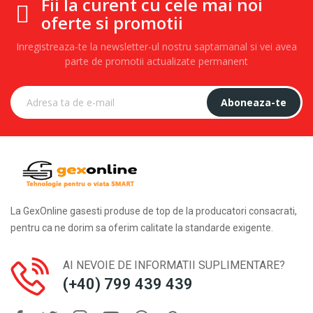
Fii la curent cu cele mai noi
oferte si promotii
Inregistreaza-te la newsletter-ul nostru saptamanal si vei avea
parte de promotii actualizate permanent
Aboneaza-te
La GexOnline gasesti produse de top de la producatori consacrati,
pentru ca ne dorim sa oferim calitate la standarde exigente.
AI NEVOIE DE INFORMATII SUPLIMENTARE?
(+40) 799 439 439