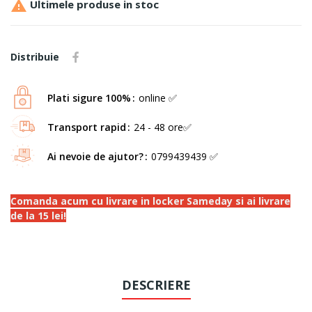

Ultimele produse in stoc
Distribuie
Plati sigure 100%
online ✅
Transport rapid
24 - 48 ore✅
Ai nevoie de ajutor?
0799439439 ✅
Comanda acum cu livrare in locker Sameday si ai livrare
de la 15 lei!
DESCRIERE