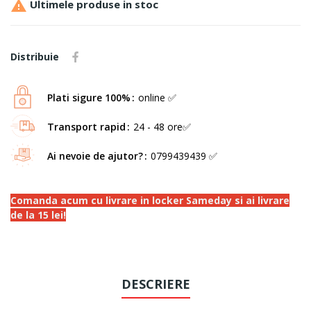

Ultimele produse in stoc
Distribuie
Plati sigure 100%
online ✅
Transport rapid
24 - 48 ore✅
Ai nevoie de ajutor?
0799439439 ✅
Comanda acum cu livrare in locker Sameday si ai livrare
de la 15 lei!
DESCRIERE