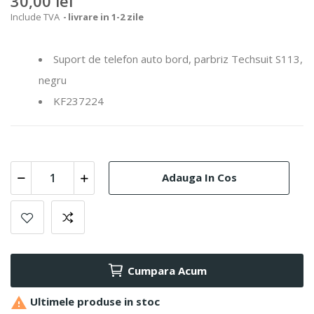
30,00 lei
Include TVA
livrare in 1-2 zile
Suport de telefon auto bord, parbriz Techsuit S113,
negru
KF237224
Adauga In Cos
Cumpara Acum

Ultimele produse in stoc