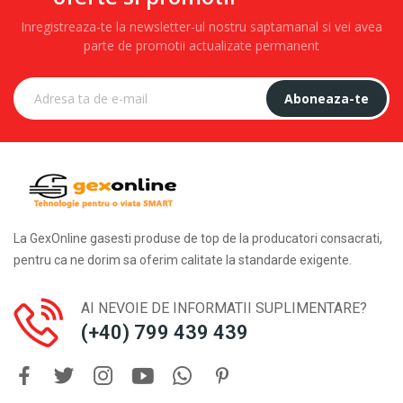
Inregistreaza-te la newsletter-ul nostru saptamanal si vei avea
parte de promotii actualizate permanent
Aboneaza-te
La GexOnline gasesti produse de top de la producatori consacrati,
pentru ca ne dorim sa oferim calitate la standarde exigente.
AI NEVOIE DE INFORMATII SUPLIMENTARE?
(+40) 799 439 439