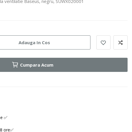
ila ventilatie Baseus, negru, SUWX020001
Adauga In Cos
Cumpara Acum
ne ✅
48 ore✅