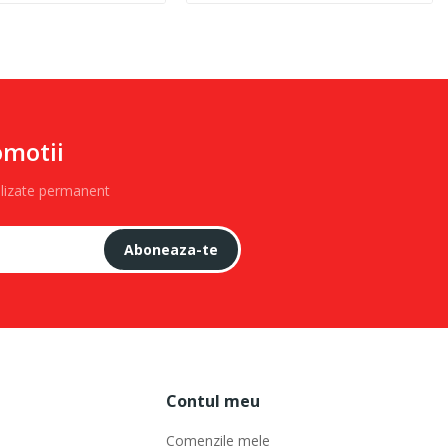
omotii
alizate permanent
Aboneaza-te
Contul meu
Comenzile mele