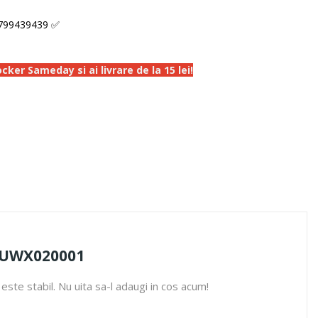
799439439 ✅
ker Sameday si ai livrare de la 15 lei!
 SUWX020001
ste stabil. Nu uita sa-l adaugi in cos acum!