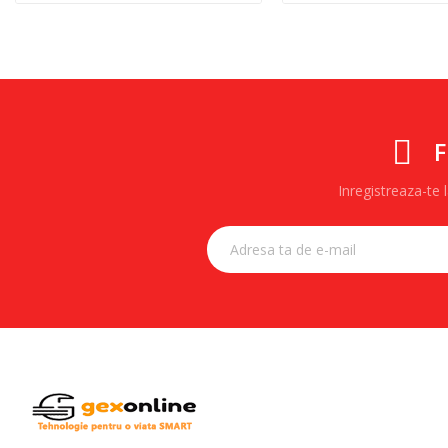
F
Inregistreaza-te