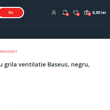
0,00 lei
Go
0
0
0
 SUWX020001
 grila ventilatie Baseus, negru,