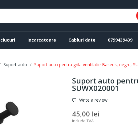
ciucuri
Incarcatoare
Cabluri date
0799439439
Suport auto
Suport auto pentru grila ventilatie Baseus, negru,
Suport auto pentru
SUWX020001
Write a review
45,00 lei
Include TVA