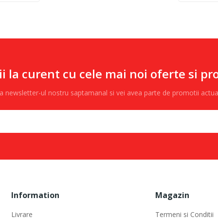
ii la curent cu cele mai noi oferte si pr
 la newsletter-ul nostru saptamanal si vei avea parte de promotii actu
Information
Magazin
Livrare
Termeni si Conditii