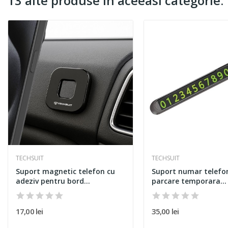
13 alte produse in aceeasi categorie:
TECHSUIT
TECHSUIT
Suport magnetic telefon cu
Suport numar telefo
adeziv pentru bord...
parcare temporara...
17,00 lei
35,00 lei